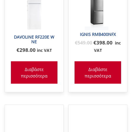
IGNIS RMB400NFX
DAVOLINE RF220E W
NE
Original
€398.00
€
549
.00
inc
price
€
298
.00
inc VAT
VAT
was:
€549
Διαβάστε
Διαβάστε
περισσότερα
περισσότερα