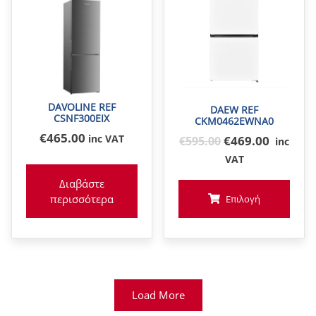
DAVOLINE REF
DAEW REF
CSNF300EIX
CKM0462EWNA0
€
465
.00
inc VAT
Original
€469.00
€
595
.00
inc
price
VAT
was:
Διαβάστε
€595
περισσότερα
Επιλογή
Load More