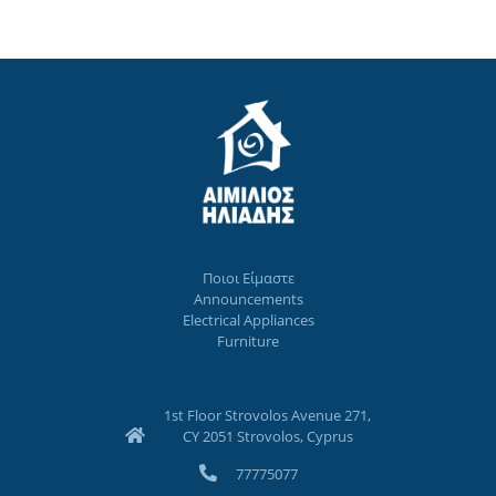
Ποιοι Eίμαστε
Announcements
Electrical Appliances
Furniture
1st Floor Strovolos Avenue 271,
CY 2051 Strovolos, Cyprus
77775077