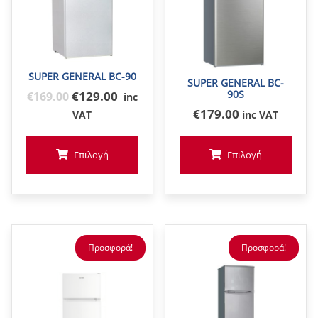
SUPER GENERAL BC-90
SUPER GENERAL BC-
Original
90S
€129.00
€
169
.00
inc
price
€
179
.00
VAT
inc VAT
was:
€169
Επιλογή
Επιλογή
Προσφορά!
Προσφορά!