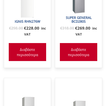
SUPER GENERAL
IGNIS RHN276W
BCD280S
Original
Original
€228.00
€269.00
€
298
.00
€
318
.00
inc
inc
price
price
VAT
VAT
was:
was:
€298
€318
Διαβάστε
Διαβάστε
περισσότερα
περισσότερα