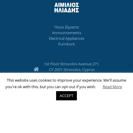
Ποιοι Eίμαστε
Announcements
Electrical Appliances
Furniture
1st Floor Strovolos Avenue 271,
CY 2051 Strovolos, Cyprus
77775077
This website uses cookies to improve your experience. We'll assume
you're ok with this, but you can opt-out if you wish.
Read More
22 357706
ACCEPT
nicosia@emilioseliades.com.cy