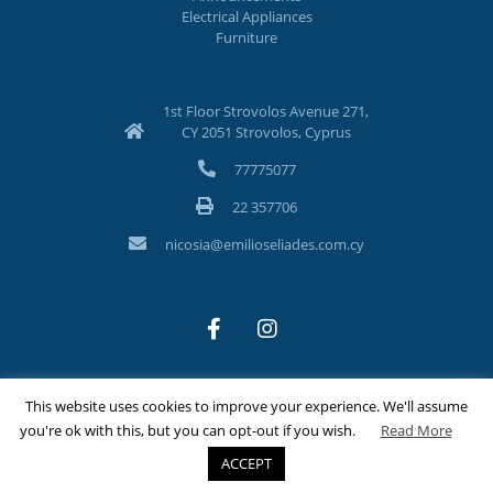
Electrical Appliances
Furniture
1st Floor Strovolos Avenue 271,
CY 2051 Strovolos, Cyprus
77775077
22 357706
nicosia@emilioseliades.com.cy
This website uses cookies to improve your experience. We'll assume
©Copyright 2026 Emilios Eliades Appliances Ltd | All Rights
you're ok with this, but you can opt-out if you wish.
Read More
Reserved
ACCEPT
Designed & Developed by
Techlink Ltd