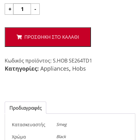
Smeg
+
-
SE264TD1
ποσότητα
ΠΡΟΣΘΉΚΗ ΣΤΟ ΚΑΛΆΘΙ
Κωδικός προϊόντος:
S.HOB SE264TD1
Κατηγορίες:
Appliances
,
Hobs
Προδιαγραφές
Κατασκευαστής
Smeg
Χρώμα
Black