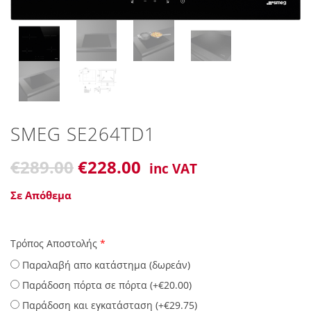
SMEG SE264TD1
Original
€
289
.00
€228.00
inc VAT
price
was:
Σε Απόθεμα
€289
Τρόπος Αποστολής
*
Παραλαβή απο κατάστημα (δωρεάν)
Παράδοση πόρτα σε πόρτα (
+
€
20.00
)
Παράδοση και εγκατάσταση (
+
€
29.75
)