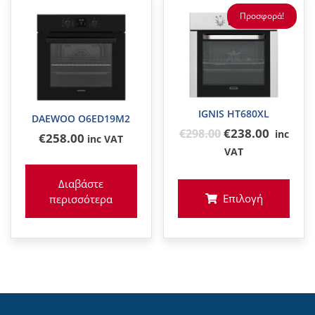
Προσφορά!
IGNIS HT680XL
DAEWOO O6ED19M2
Original
€238.00
€
298
.00
inc
€
258
.00
inc VAT
price
VAT
was:
Διαβάστε
€298
Επιλογή
περισσότερα