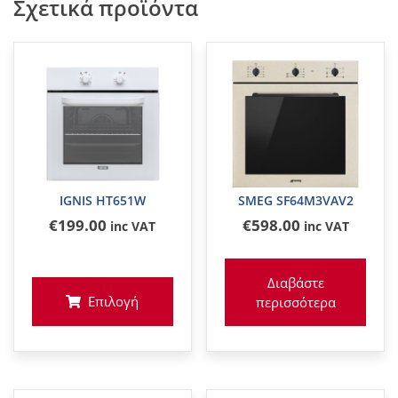
Σχετικά προϊόντα
IGNIS HT651W
SMEG SF64M3VAV2
€
199
.00
€
598
.00
inc VAT
inc VAT
Διαβάστε
Επιλογή
περισσότερα