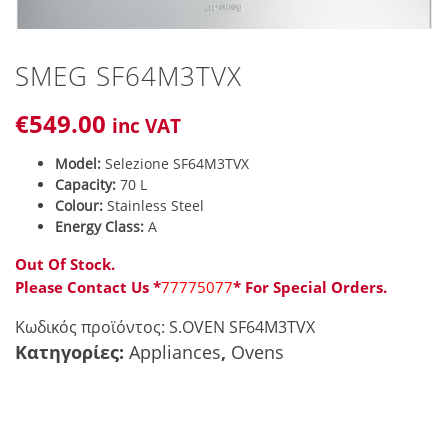
SMEG SF64M3TVX
€
549
.00
inc VAT
Model:
Selezione SF64M3TVX
Capacity:
70 L
Colour:
Stainless Steel
Energy Class:
A
Out Of Stock.
Please Contact Us *
77775077
* For Special Orders.
Κωδικός προϊόντος:
S.OVEN SF64M3TVX
Κατηγορίες:
Appliances
,
Ovens