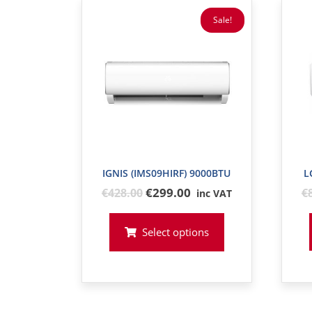
Sale!
IGNIS (IMS09HIRF) 9000BTU
L
Original
€299.00
€
428
.00
€
inc VAT
price
was:
Select options
€428