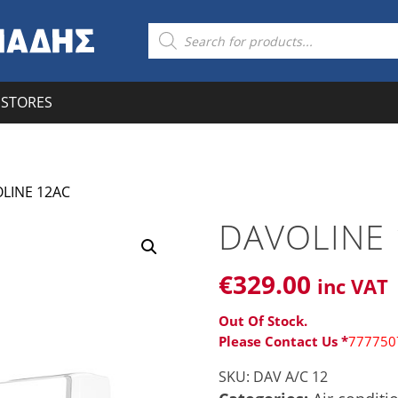
Products
search
STORES
LINE 12AC
DAVOLINE
€
329
.00
inc VAT
Out Of Stock.
Please Contact Us *
777750
SKU:
DAV A/C 12