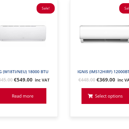
Sale!
Sal
G (W18TI/NEU) 18000 BTU
IGNIS (IMS12HIRF) 12000B
Original
Original
€549.00
€369.00
845
.00
€
448
.00
inc VAT
inc V
price
price
was:
was:
Read more
Select options
€845
€448