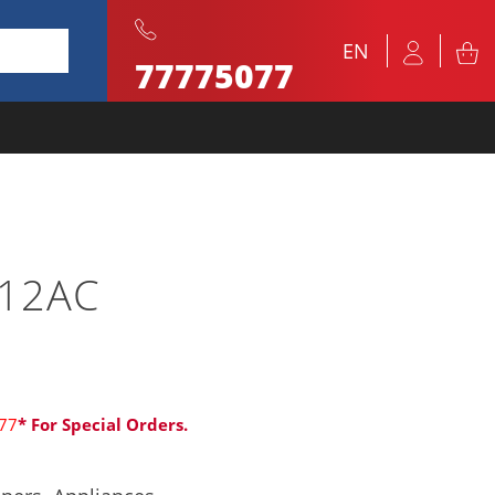
EN
77775077
 12AC
77
* For Special Orders.