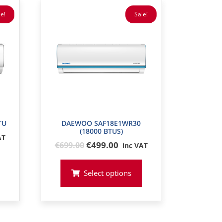
e!
Sale!
TU
DAEWOO SAF18E1WR30
(18000 BTUS)
AT
Original
€499.00
€
699
.00
inc VAT
price
was:
Select options
€699