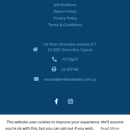
Job Positions
Return Policy
Privacy Policy
Terms & Conditions
1st Floor Strovolos Avenue 271,
CY 2051 Strovolos, Cyprus
77775077
22 357706
nicosia@emilioseliades.com.cy
This website uses cookies to improve your experience. We'll assume
©Copyright 2026 Emilios Eliades Appliances Ltd | All Rights
you're ok with this, but you can opt-out if you wish.
Read More