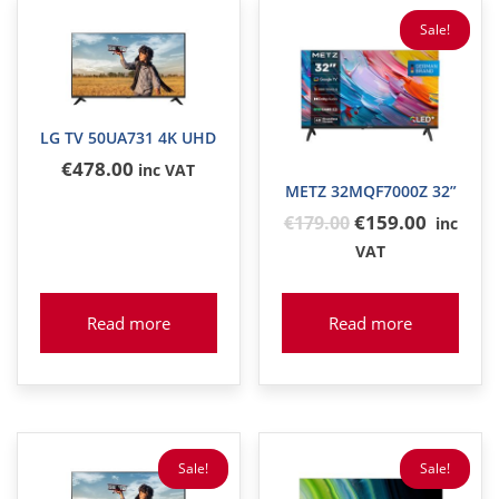
Sale!
LG TV 50UA731 4K UHD
€
478
.00
inc VAT
METZ 32MQF7000Z 32”
Original
€159.00
€
179
.00
inc
price
VAT
was:
€179
Read more
Read more
Sale!
Sale!