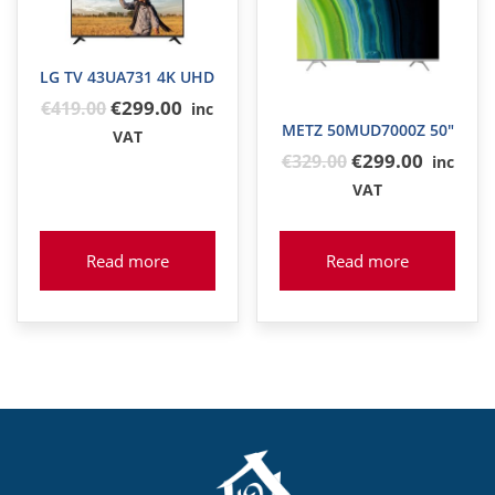
LG TV 43UA731 4K UHD
Original
€299.00
€
419
.00
inc
METZ 50MUD7000Z 50″
price
VAT
Original
€299.00
was:
€
329
.00
inc
price
€419
VAT
was:
€329
Read more
Read more