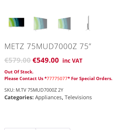
METZ 75MUD7000Z 75”
Original
€
579
.00
€549.00
inc VAT
price
was:
Out Of Stock.
€579
Please Contact Us *
77775077
* For Special Orders.
SKU:
M.TV 75MUD7000Z 2Y
Categories:
Appliances
,
Televisions