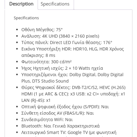
Description
Specifications
Specifications
Οθόνη Μέγεθος: 75″
Ανάλυση: 4K UHD (3840 × 2160 pixels)
Τύπος πάνελ: Direct LED Γωνία θέασης: 176°
Εικόνα Υποστήριξη HDR: HDR10, HLG, HDR Χρόνος
απόκρισης: 8 ms
Φωτεινότητα: 300 cd/m²
Ήχος Ηχητική ισχύς: 2 × 10 Watts ηχεία
Υποστηριζόμενοι ήχοι: Dolby Digital, Dolby Digital
Plus, DTS Studio Sound
Θύρες Ψηφιακοί δέκτες: DVB‑T2/C/S2, HEVC (H.265)
HDMI (1 με ARC & CEC): x3 USB: x2 CI+ υποδοχή: x1
LAN (RJ-45): x1
Οπτική ψηφιακή έξοδος ήχου (S/PDIF): Ναι
Σύνθετη είσοδος AV (FBAS/L/R): Ναι
Συνδεσιμότητα WiFi: Ναι
Bluetooth: Ναι Γενικά Χαρακτηριστικά
Λειτουργικό Smart TV: Google TV (με φωνητική