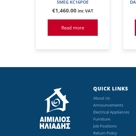
SMEG KC16POE
DA
€
1,460
.00
inc VAT
Read more
QUICK LINKS
About Us
Announcements
Electrical Appliances
Furniture
Job Positions
Return Policy