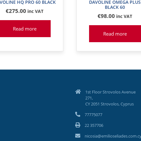
VOLINE HQ PRO 60 BLACK
DAVOLINE OMEGA PLUS
BLACK 60
€
275
.00
inc VAT
€
98
.00
inc VAT
Read more
Read more
1st Floor Strovolos Avenue
271,
CY 2051 Strovolos, Cyprus
77775077
22 357706
nicosia@emilioseliades.com.c