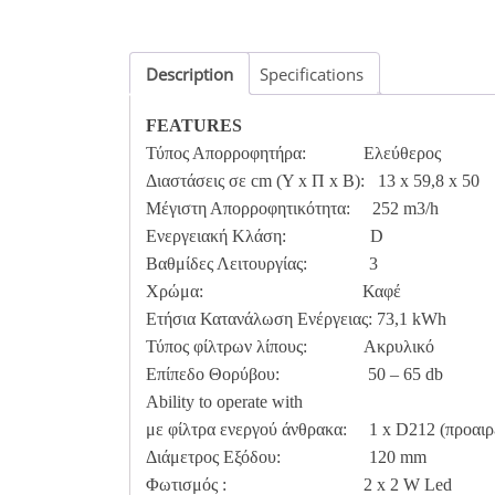
Description
Specifications
FEATURES
Τύπος Απορροφητήρα: Ελεύθερος
Διαστάσεις σε cm (Υ x Π x Β): 13 x 59,8 x 50
Μέγιστη Απορροφητικότητα: 252 m3/h
Ενεργειακή Κλάση: D
Βαθμίδες Λειτουργίας: 3
Χρώμα: Καφέ
Ετήσια Κατανάλωση Ενέργειας: 73,1 kWh
Τύπος φίλτρων λίπους: Ακρυλικό
Επίπεδο Θορύβου: 50 – 65 db
Ability to operate with
με φίλτρα ενεργού άνθρακα: 1 x D212 (προαιρ
Διάμετρος Εξόδου: 120 mm
Φωτισμός : 2 x 2 W Led