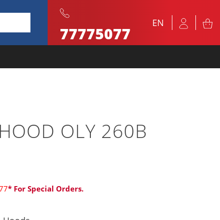
EN
77775077
 HOOD OLY 260B
77
* For Special Orders.