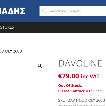
Products
search
STORES
OD OLY 260B
DAVOLINE
€
79
.00
inc VAT
Out Of Stock.
Please Contact Us *
777750
SKU:
DAV HOOD OLY 260B