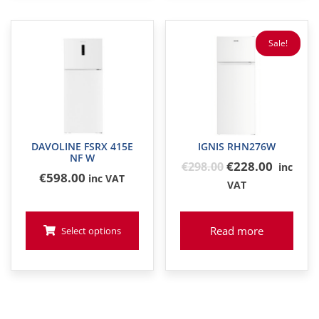
Sale!
DAVOLINE FSRX 415E
IGNIS RHN276W
NF W
Original
€228.00
€
298
.00
inc
€
598
.00
inc VAT
price
VAT
was:
€298
Read more
Select options