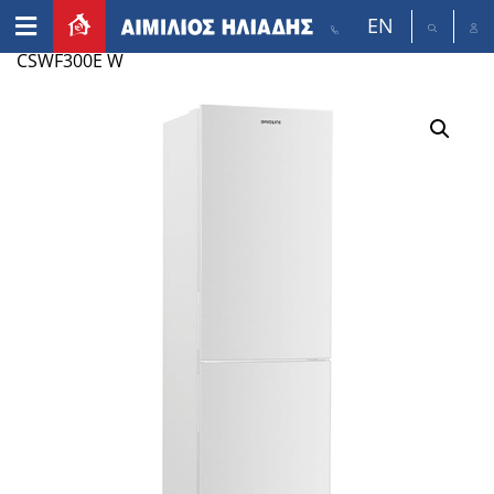
EN
Home
/
Appliances
/
Refrigerators
/ DAVOLIVE REF
CSWF300E W