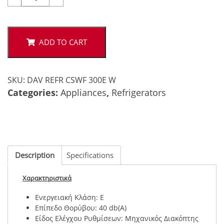
REF
CSWF300E
W
quantity
ADD TO CART
SKU:
DAV REFR CSWF 300E W
Categories:
Appliances
,
Refrigerators
Description
Specifications
Χαρακτηριστικά
Ενεργειακή Κλάση: E
Επίπεδο Θορύβου: 40 db(A)
Είδος Ελέγχου Ρυθμίσεων: Μηχανικός Διακόπτης